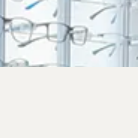
QUI SOMMES-
NOUS ?
Opticiens diplômés d’état basés à Echirolles
dans la région Grenobloise depuis 2009.
Nous sommes proche de notre clientèle et