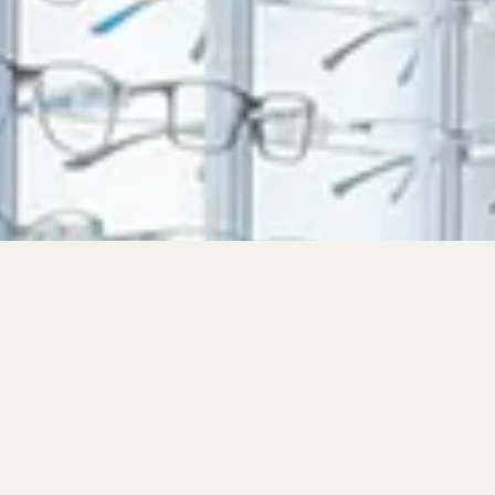
QUI SOMMES-
NOUS ?
Opticiens diplômés d’état basés à Echirolles
dans la région Grenobloise depuis 2009.
Nous sommes proche de notre clientèle et