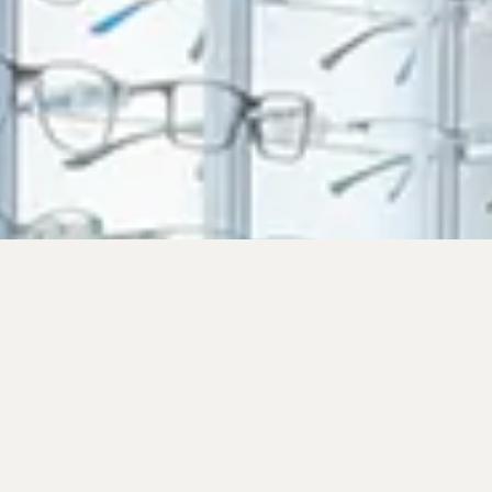
QUI SOMMES-
NOUS ?
Opticiens diplômés d’état basés à Echirolles
dans la région Grenobloise depuis 2009.
Nous sommes proche de notre clientèle et