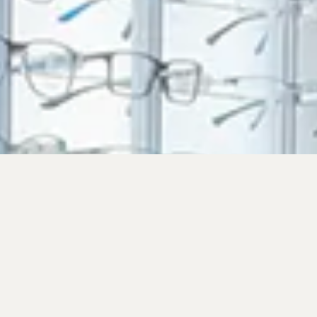
QUI SOMMES-
NOUS ?
Opticiens diplômés d’état basés à Echirolles
dans la région Grenobloise depuis 2009.
Nous sommes proche de notre clientèle et