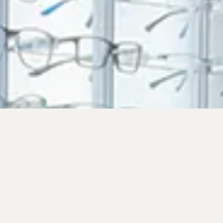
QUI SOMMES-
NOUS ?
Opticiens diplômés d’état basés à Echirolles
dans la région Grenobloise depuis 2009.
Nous sommes proche de notre clientèle et