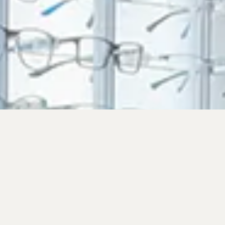
QUI SOMMES-
NOUS ?
Opticiens diplômés d’état basés à Echirolles
dans la région Grenobloise depuis 2009.
Nous sommes proche de notre clientèle et