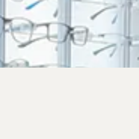
QUI SOMMES-
NOUS ?
Opticiens diplômés d’état basés à Echirolles
dans la région Grenobloise depuis 2009.
Nous sommes proche de notre clientèle et