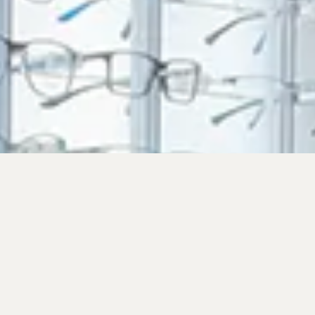
QUI SOMMES-
NOUS ?
Opticiens diplômés d’état basés à Echirolles
dans la région Grenobloise depuis 2009.
Nous sommes proche de notre clientèle et