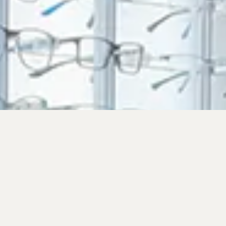
QUI SOMMES-
NOUS ?
Opticiens diplômés d’état basés à Echirolles
dans la région Grenobloise depuis 2009.
Nous sommes proche de notre clientèle et