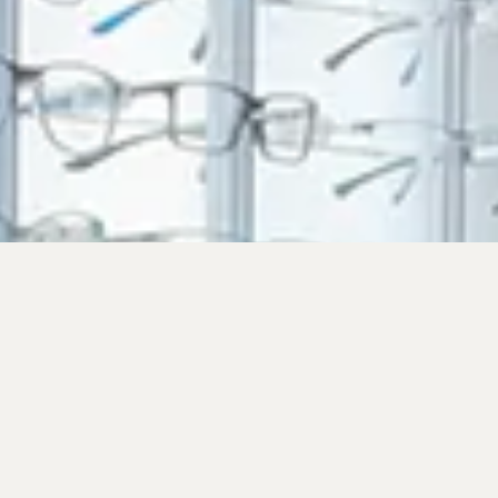
QUI SOMMES-
NOUS ?
Opticiens diplômés d’état basés à Echirolles
dans la région Grenobloise depuis 2009.
Nous sommes proche de notre clientèle et