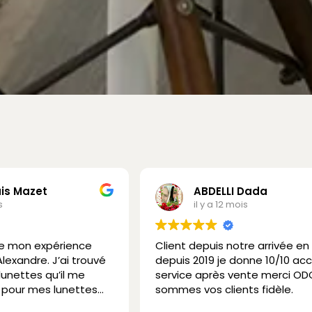
is Mazet
ABDELLI Dada
s
il y a 12 mois
de mon expérience
Client depuis notre arrivée en
exandre. J’ai trouvé
depuis 2019 je donne 10/10 acc
unettes qu’il me
service après vente merci OD
en pour mes lunettes
sommes vos clients fidèle.
mes solaires. Tout