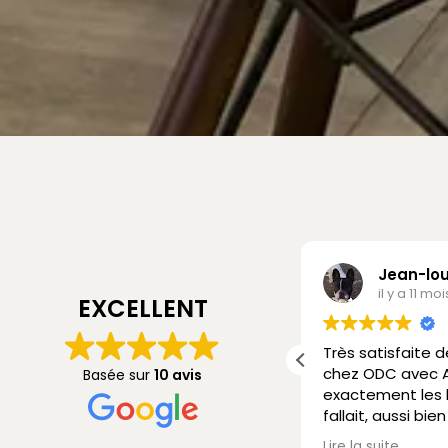
Aymeric Matray
Jean-lou
il y a 11 mois
il y a 11 moi
EXCELLENT
vice du début à la fin, au top👏🏻
Très satisfaite 
er rapide (pas d’attentes), très
chez ODC avec Al
Basée sur
10 avis
 conseils 👌🏻
exactement les l
 recommande 😊🔜
fallait, aussi bi
de vue que pour 
Lire la suite