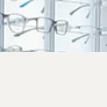
QUI SOMMES-
NOUS ?
Opticiens diplômés d’état basés à Echirolles
dans la région Grenobloise depuis 2009.
Nous sommes proche de notre clientèle et