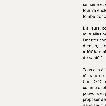
semaine et e
tour va enc
tombe donc 
D’ailleurs,
mutuelles n
lunettes che
demain, la c
à 100%, mais
de santé ?
Tous ces él
réseaux de s
Chez ODC no
comme expli
pouvoirs et 
proposer des
dans ses fra