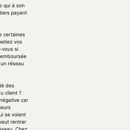
e qui à son
iers payant
e certaines
etiez vos
-vous si
s remboursée
à un réseau
té des
u client ?
négative car
leurs
ui se voient
veut rentrer
réseau. Chez