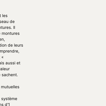
 les
éseau de
ures. Il
de montures
en,
tion de leurs
comprendre,
 «
is aussi et
valeur
e sachent.
s mutuelles
u système
s d’1