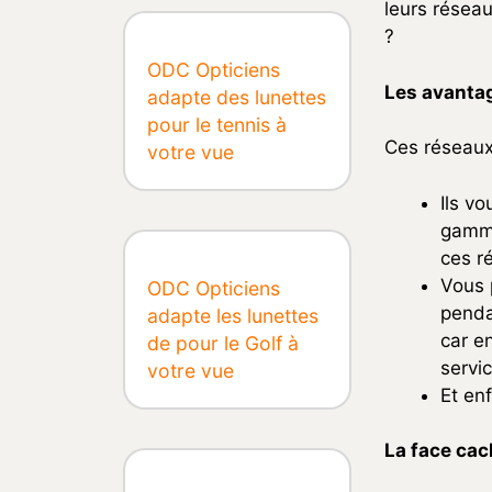
leurs réseau
?
ODC Opticiens
Les avanta
adapte des lunettes
pour le tennis à
Ces réseaux
votre vue
Ils vo
gamme
ces r
Vous 
ODC Opticiens
penda
adapte les lunettes
car e
de pour le Golf à
servi
votre vue
Et en
La face ca