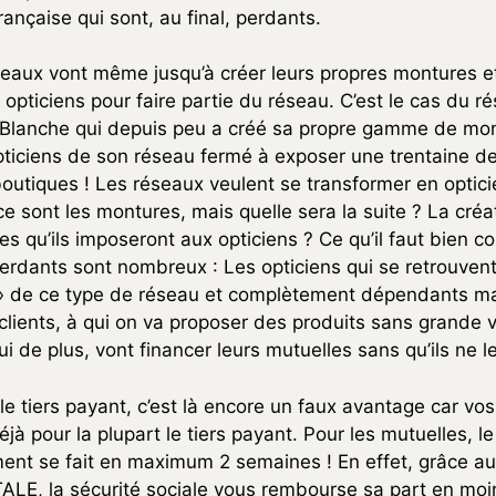
rançaise qui sont, au final, perdants.
seaux vont même jusqu’à créer leurs propres montures et
opticiens pour faire partie du réseau. C’est le cas du r
 Blanche qui depuis peu a créé sa propre gamme de mont
opticiens de son réseau fermé à exposer une trentaine 
outiques ! Les réseaux veulent se transformer en optici
ce sont les montures, mais quelle sera la suite ? La créa
es qu’ils imposeront aux opticiens ? Ce qu’il faut bien 
erdants sont nombreux : Les opticiens qui se retrouvent
 » de ce type de réseau et complètement dépendants ma
 clients, à qui on va proposer des produits sans grande 
ui de plus, vont financer leurs mutuelles sans qu’ils ne l
e tiers payant, c’est là encore un faux avantage car vo
jà pour la plupart le tiers payant. Pour les mutuelles, le
nt se fait en maximum 2 semaines ! En effet, grâce a
LE, la sécurité sociale vous rembourse sa part en moin