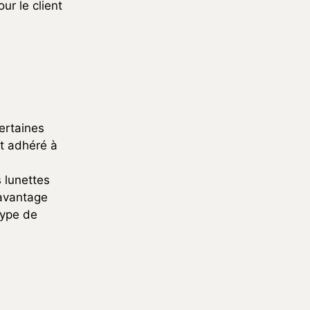
ur le client
certaines
t adhéré à
 lunettes
 avantage
type de