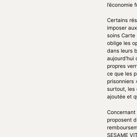
l’économie f
Certains ré
imposer aux 
soins Carte
oblige les 
dans leurs b
aujourd’hui 
propres verr
ce que les p
prisonniers
surtout, les
ajoutée et q
Concernant l
proposent dé
rembourseme
SESAME VITA