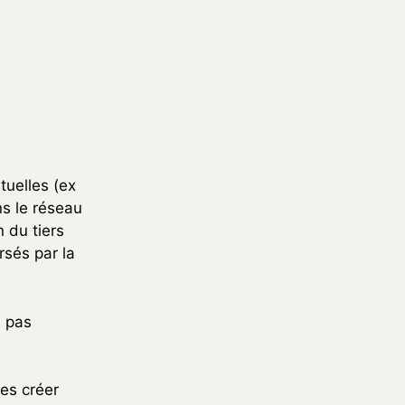
uelles (ex
s le réseau
 du tiers
rsés par la
u pas
mes créer