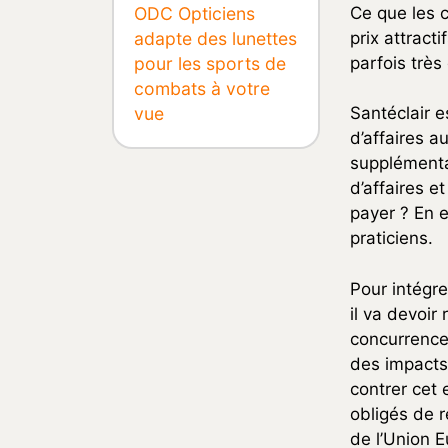
Ce que les 
ODC Opticiens
prix attract
adapte des lunettes
parfois très
pour les sports de
combats à votre
vue
Santéclair e
d’affaires 
supplémentai
d’affaires e
payer ? En ef
praticiens.
Pour intégre
il va devoir
concurrence 
des impacts 
contrer cet 
obligés de r
de l’Union E