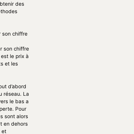
btenir des
méthodes
 son chiffre
r son chiffre
est le prix à
ts et les
tout d’abord
au réseau. La
ers le bas a
 perte. Pour
ns sont alors
nt en dehors
 et