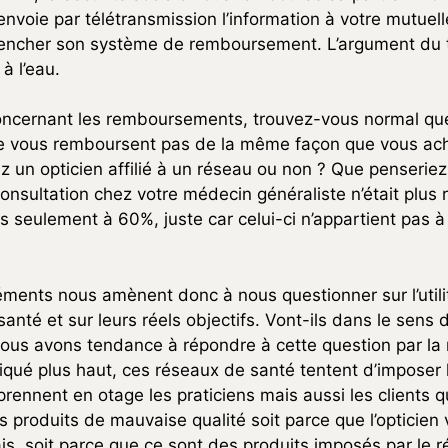
nvoie par télétransmission l’information à votre mutuell
lencher son système de remboursement. L’argument du t
à l’eau.
 concernant les remboursements, trouvez-vous normal qu
e vous remboursent pas de la même façon que vous ach
z un opticien affilié à un réseau ou non ? Que penseriez
onsultation chez votre médecin généraliste n’était plu
 seulement à 60%, juste car celui-ci n’appartient pas 
éments nous amènent donc à nous questionner sur l’utili
anté et sur leurs réels objectifs. Vont-ils dans le sens d
us avons tendance à répondre à cette question par la 
qué plus haut, ces réseaux de santé tentent d’imposer 
prennent en otage les praticiens mais aussi les clients q
 produits de mauvaise qualité soit parce que l’opticien 
is, soit parce que ce sont des produits imposés par le 