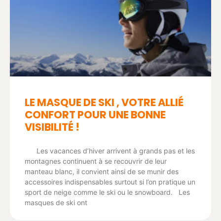
LE MASQUE DE SKI , VOTRE ALLIÉ
CONFORT POUR UNE BONNE
VISIBILITÉ !
Les vacances d’hiver arrivent à grands pas et les
montagnes continuent à se recouvrir de leur
manteau blanc, il convient ainsi de se munir des
accessoires indispensables surtout si l’on pratique un
sport de neige comme le ski ou le snowboard. Les
masques de ski ont